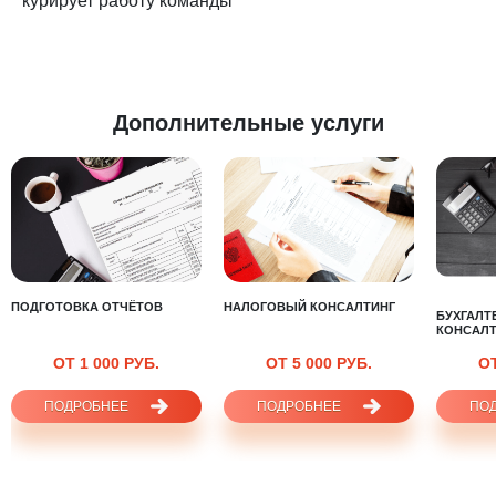
курирует работу команды
Дополнительные услуги
ПОДГОТОВКА ОТЧЁТОВ
НАЛОГОВЫЙ КОНСАЛТИНГ
БУХГАЛТ
КОНСАЛТ
ОТ 1 000 РУБ.
ОТ 5 000 РУБ.
ОТ
ПОДРОБНЕЕ
ПОДРОБНЕЕ
ПО